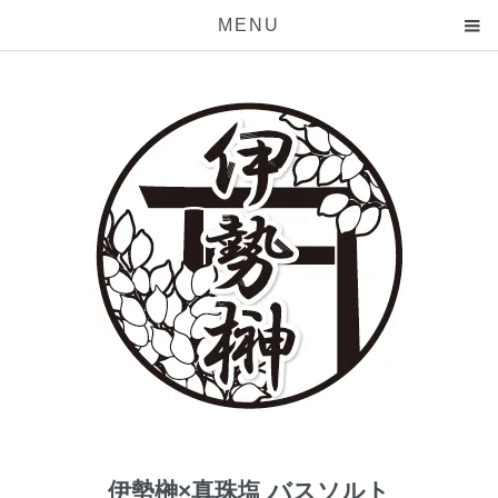
MENU
伊勢榊×真珠塩 バスソルト