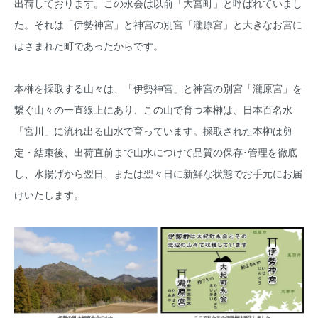
出荷しております。この永会は以前「大宮町」と呼ばれていまし
た。それは「伊勢神宮」と神宮の別宮「瀧原宮」と大きなお宮に
はさまれた町であったからです。
本榊を採取する山々は、「伊勢神宮」と神宮の別宮「瀧原宮」を
繋ぐ山々の一直線上にあり、この山で育つ本榊は、日本百名水
「宮川」に流れ出る山水で育っています。採取された本榊は剪
定・結束後、出荷直前まで山水につけて品質の保存･管理を徹底
し、水揚げから翌日、または翌々日に新鮮な状態でお手元にお届
けいたします。