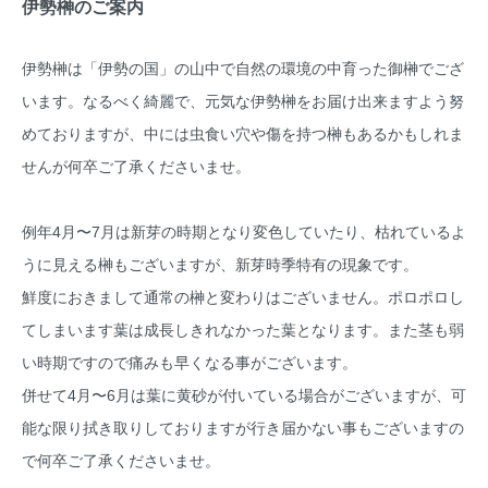
伊勢榊のご案内
伊勢榊は「伊勢の国」の山中で自然の環境の中育った御榊でござ
います。なるべく綺麗で、元気な伊勢榊をお届け出来ますよう努
めておりますが、中には虫食い穴や傷を持つ榊もあるかもしれま
せんが何卒ご了承くださいませ。
例年4月〜7月は新芽の時期となり変色していたり、枯れているよ
うに見える榊もございますが、新芽時季特有の現象です。
鮮度におきまして通常の榊と変わりはございません。ポロポロし
てしまいます葉は成長しきれなかった葉となります。また茎も弱
い時期ですので痛みも早くなる事がございます。
併せて4月〜6月は葉に黄砂が付いている場合がございますが、可
能な限り拭き取りしておりますが行き届かない事もございますの
で何卒ご了承くださいませ。