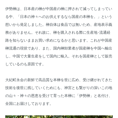
伊勢榊は、日本産の榊が中国産の榊に押されて減ってしまってい
る中、「日本の神々へのお供えするなら国産の本榊を。」という
想いから発足しました。榊自体は食品では無いため、産地表示義
務がありません。それ故に、榊を購入される際に生産地･流通経
路を知らないままお買い求めになるかと思います。これが中国産
榊流通の現状であり、また、国内榊卸業者が国産榊を中国へ輸出
し、中国で大量生産をして国内に輸入。それを国産榊として販売
しているのも原因です。
大紀町永会の新鮮で高品質な本榊を世に広め、受け継がれてきた
技術を後世に残していくためにも、神宮とも繋がりの深いこの地
の山々・神々の恩恵を受けて育った本榊に「伊勢榊」と名付け、
全国にお届けしております。