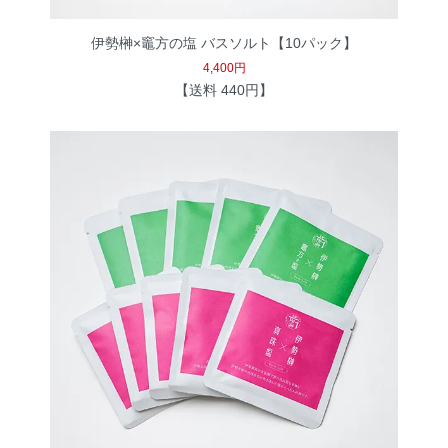
伊勢榊×竈方の塩 バスソルト【10パック】
4,400円
【送料 440円】