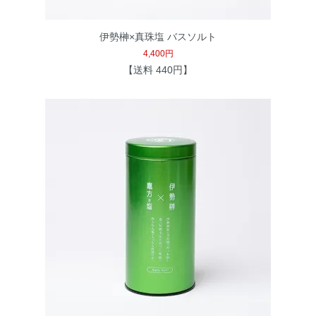
伊勢榊×真珠塩 バスソルト
4,400円
【送料 440円】