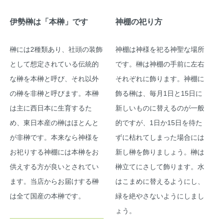
伊勢榊は「本榊」です
神棚の祀り方
榊には2種類あり、社頭の装飾
神棚は神様を祀る神聖な場所
として想定されている伝統的
です。榊は神棚の手前に左右
な榊を本榊と呼び、それ以外
それぞれに飾ります。神棚に
の榊を非榊と呼びます。本榊
飾る榊は、毎月1日と15日に
は主に西日本に生育するた
新しいものに替えるのが一般
め、東日本産の榊はほとんと
的ですが、1日か15日を待た
が非榊です。本来なら神様を
ずに枯れてしまった場合には
お祀りする神棚には本榊をお
新し榊を飾りましょう。榊は
供えする方が良いとされてい
榊立てにさして飾ります。水
ます。当店からお届けする榊
はこまめに替えるようにし、
は全て国産の本榊です。
緑を絶やさないようにしまし
ょう。