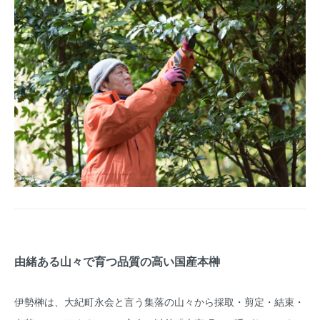
由緒ある山々で育つ品質の高い国産本榊
伊勢榊は、大紀町永会と言う集落の山々から採取・剪定・結束・