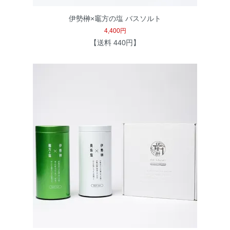
伊勢榊×竈方の塩 バスソルト
4,400円
【送料 440円】