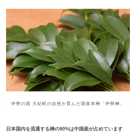
伊勢の国 大紀町の自然が育んだ国産本榊「伊勢榊」
日本国内を流通する榊の90%は中国産が占めています