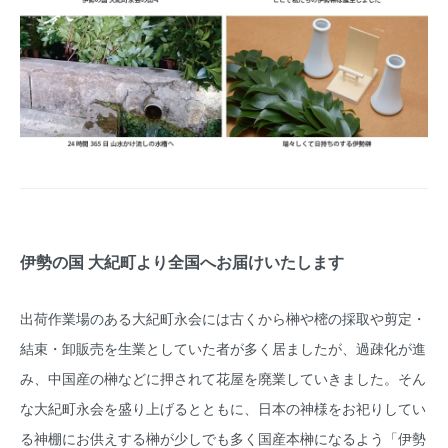
伊勢の国 大紀町より全国へお届けいたします
出荷作業場のある大紀町永会には古くから榊や樒の採取や剪定・
結束・卸販売を生業としていた者が多く居ましたが、過疎化が進
み、中国産の榊などに押されて花屋を廃業していきました。そん
な大紀町永会を盛り上げるとともに、日本の神様をお祀りしてい
る神棚にお供えする榊が少しでも多く国産本榊になるよう「伊勢